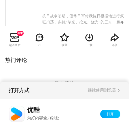
抗日战争初期，侵华日军对我抗日根据地进行疯
狂扫荡，实施“杀光、抢光、烧光”的三光政策。
展开
康家庄年轻村民康宝以在反扫荡中壮烈牺牲的哥
哥为榜样，立志成为民兵英雄。在区委书记秦钟
的教导下以独特的草根式的斗争方式，一次次与
超清画质
收藏
下载
分享
21
日军军官本田进行着殊死的较量。在经历了日军
屠村，失去亲人和队友的惨痛考验之后，康宝出
色的完成了上级交给的战斗任务，成功营救了失
热门评论
事的国军飞行员，赢得了众人由衷的敬佩和尊
重。成功组建起了康家庄民兵队，并得到了进步
青年杨晓棠的真挚爱情。
暂无评论
打开方式
继续使用浏览器
Copyright©
2026
优酷 youku.com
版权所有
优酷
京ICP备06050721号-1
打开
为好内容全力以赴