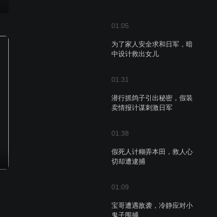
01:05
为了家人安全求和日军，暗
中设计救出女儿
01:31
潜行抓鸽子引出秘密，假装
卖情报计谋刺激日军
01:38
假死人计糊弄本田，救人心
切却遭逮捕
01:09
宝哥遭遇敌袭，冷静应对小
鬼子围捕