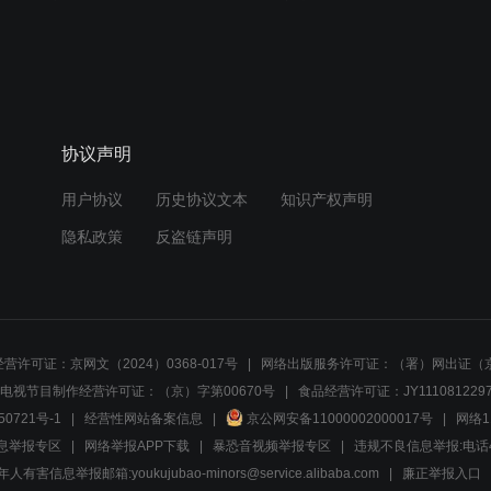
协议声明
用户协议
历史协议文本
知识产权声明
隐私政策
反盗链声明
营许可证：京网文（2024）0368-017号
网络出版服务许可证：（署）网出证（京
电视节目制作经营许可证：（京）字第00670号
食品经营许可证：JY1110812297
50721号-1
经营性网站备案信息
京公网安备11000002000017号
网络1
息举报专区
网络举报APP下载
暴恐音视频举报专区
违规不良信息举报:电话40081
人有害信息举报邮箱:youkujubao-minors@service.alibaba.com
廉正举报入口