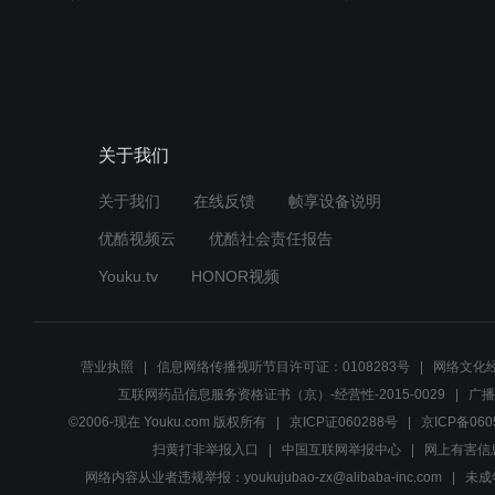
关于我们
关于我们
在线反馈
帧享设备说明
优酷视频云
优酷社会责任报告
Youku.tv
HONOR视频
营业执照
信息网络传播视听节目许可证：0108283号
网络文化经
互联网药品信息服务资格证书（京）-经营性-2015-0029
广播
©2006-现在 Youku.com 版权所有
京ICP证060288号
京ICP备060
扫黄打非举报入口
中国互联网举报中心
网上有害信
网络内容从业者违规举报：youkujubao-zx@alibaba-inc.com
未成年