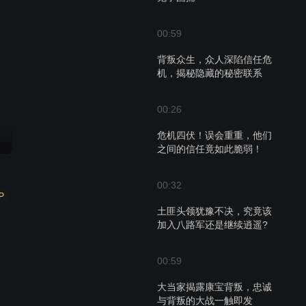
00:59
背叛众生，众人深陷信任危
机，揭秘隐藏的秘密联系
00:26
危机四伏！误会重重，他们
之间的信任竟如此脆弱！
00:32
P
土匪头领犹豫不决，究竟该
加入八路军还是继续逍遥?
00:59
大当家揭露康宝背叛，忠诚
与背叛的大战一触即发