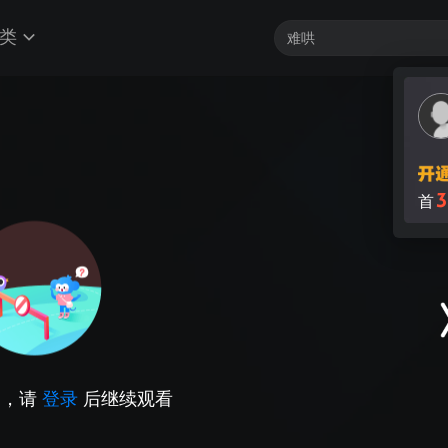
类
3
首
因，请
登录
后继续观看