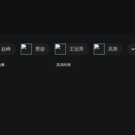
赵峥
曹骏
王冠男
高斯
独播
高清经典