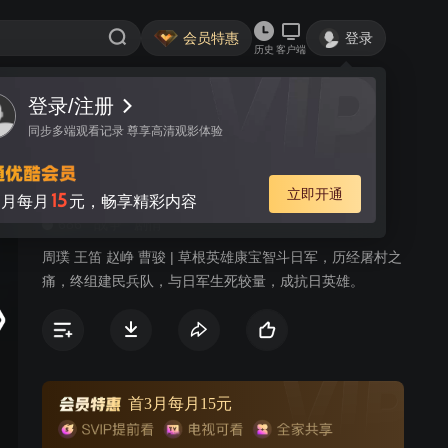
会员特惠
登录
历史
客户端
登录/注册
视频
讨论
17
同步多端观看记录 尊享高清观影体验
民兵康宝
简介
立即开通
15
月每月
元，畅享精彩内容
686
战争
剧情
周璞 王笛 赵峥 曹骏 | 草根英雄康宝智斗日军，历经屠村之
痛，终组建民兵队，与日军生死较量，成抗日英雄。
首3月每月15元