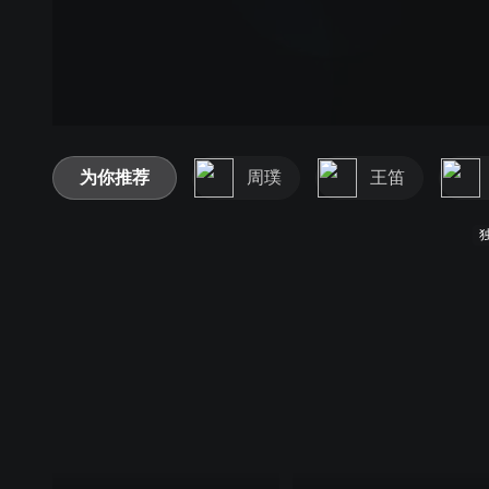
为你推荐
周璞
王笛