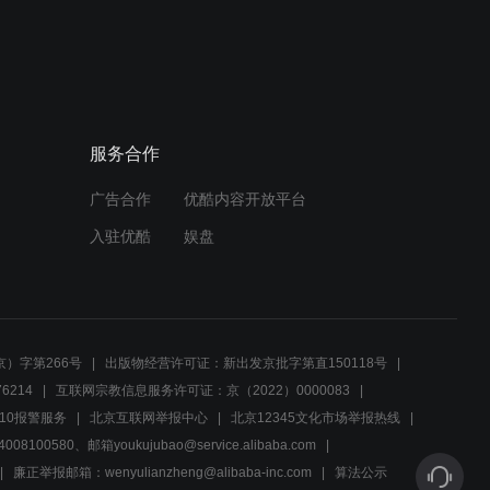
00:31
宝哥组团行动解救被囚禁江
姓人士，龙虎山气氛诡异
服务合作
00:26
广告合作
优酷内容开放平台
二当家誓为死去兄弟复仇，
麻子赵六凶手涉嫌泄密
入驻优酷
娱盘
00:42
国军小队成功逃脱追捕，特
工独自行动揭秘新机场秘密
）字第266号
出版物经营许可证：新出发京批字第直150118号
6214
互联网宗教信息服务许可证：京（2022）0000083
00:41
10报警服务
北京互联网举报中心
北京12345文化市场举报热线
00580、邮箱youkujubao@service.alibaba.com
日本司令官与新机场工程师
刘继业的首次见面会
廉正举报邮箱：wenyulianzheng@alibaba-inc.com
算法公示