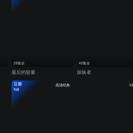
28集全
40集全
最后的较量
操纵者
豆瓣
高清经典
VI
7.1分