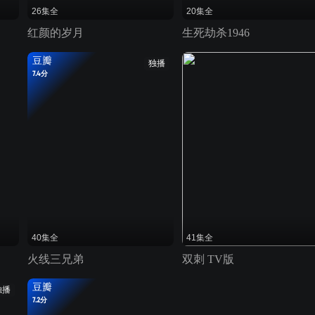
26集全
20集全
红颜的岁月
生死劫杀1946
豆瓣
独播
7.4分
40集全
41集全
火线三兄弟
双刺 TV版
豆瓣
独播
7.2分