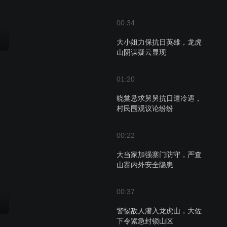
00:34
大小姐力保抗日英雄，龙虎
山阴谋疑云显现
01:20
晓棠恳求舅舅抗日遭冷遇，
村民围观议论纷纷
00:22
大当家加强寨门防守，严查
山寨内外安全隐患
00:37
警惕敌人潜入龙虎山，大佐
下令紧急封锁山区