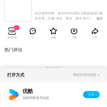
抗日战争初期，侵华日军对我抗日根据地进行疯
狂扫荡，实施“杀光、抢光、烧光”的三光政策。
展开
康家庄年轻村民康宝以在反扫荡中壮烈牺牲的哥
哥为榜样，立志成为民兵英雄。在区委书记秦钟
的教导下以独特的草根式的斗争方式，一次次与
超清画质
收藏
下载
分享
23
日军军官本田进行着殊死的较量。在经历了日军
屠村，失去亲人和队友的惨痛考验之后，康宝出
色的完成了上级交给的战斗任务，成功营救了失
热门评论
事的国军飞行员，赢得了众人由衷的敬佩和尊
重。成功组建起了康家庄民兵队，并得到了进步
青年杨晓棠的真挚爱情。
暂无评论
打开方式
继续使用浏览器
Copyright©
2026
优酷 youku.com
版权所有
优酷
京ICP备06050721号-1
打开
为好内容全力以赴