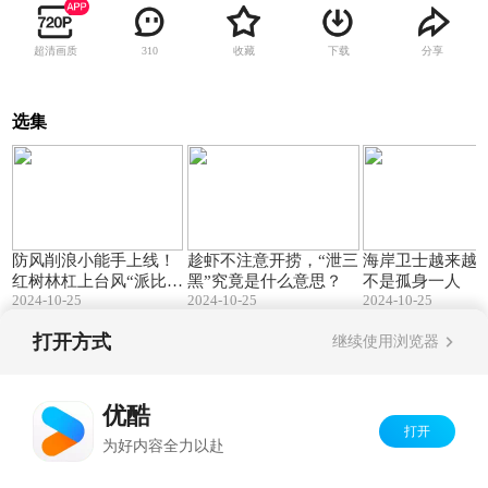
超清画质
收藏
下载
分享
310
选集
01:45
01:57
防风削浪小能手上线！
趁虾不注意开捞，“泄三
海岸卫士越来越
红树林杠上台风“派比
黑”究竟是什么意思？
不是孤身一人
2024-10-25
2024-10-25
2024-10-25
安”
打开方式
继续使用浏览器
Copyright©
2026
优酷 youku.com
版权所有
京ICP备06050721号-1
优酷
打开
为好内容全力以赴