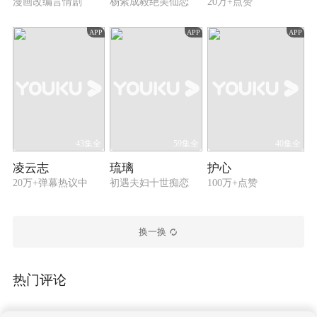
漫画改编言情剧
杨紫成毅绝美仙恋
20万+点赞
APP
APP
APP
43集全
59集全
40集全
凌云志
琉璃
护心
20万+弹幕热议中
初遇夫妇十世痴恋
100万+点赞
换一换
热门评论