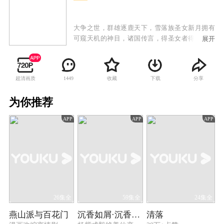
大争之世，群雄逐鹿天下，雪落族圣女新月拥有
可窥天机的神目，诸国传言，得圣女者得天下。
展开
圣女新月在北戎太子亲自让她为北戎窥得天机
时，趁大火出逃，引来诸国争抢。获救的圣女新
月被卖到东临王宫，雪峰山神树太初为报答圣女
超清画质
收藏
下载
分享
1449
恩情，化为东临王光烨的模样，并因此成为光烨
的替身。大尚王子上官醉使诈毒瞎圣女神目，借
为你推荐
偃师孟姬之手制造诸王人偶意欲掌控天下。强国
北戎为制衡东临，强迫东临小公主青柏到北戎为
APP
APP
APP
人质。列国纷争，瞎眼的圣女该何去何从？东临
王光烨又能否在北戎和大尚两国夹击下实现自
己“天下无兵戈，百姓无饥馑”的宏愿？
26集全
59集全
24集全
燕山派与百花门
沉香如屑·沉香重华
清落