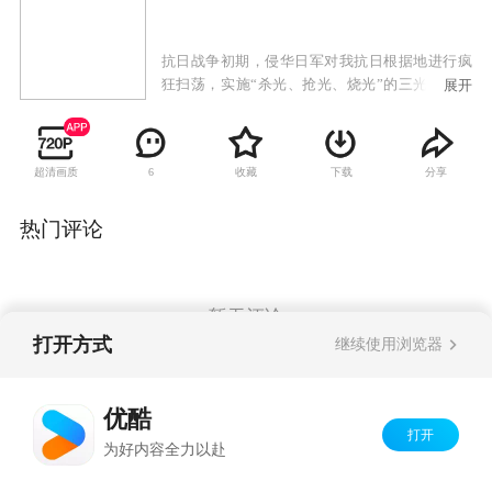
抗日战争初期，侵华日军对我抗日根据地进行疯
狂扫荡，实施“杀光、抢光、烧光”的三光政策。
展开
康家庄年轻村民康宝以在反扫荡中壮烈牺牲的哥
哥为榜样，立志成为民兵英雄。在区委书记秦钟
的教导下以独特的草根式的斗争方式，一次次与
超清画质
收藏
下载
分享
6
日军军官本田进行着殊死的较量。在经历了日军
屠村，失去亲人和队友的惨痛考验之后，康宝出
色的完成了上级交给的战斗任务，成功营救了失
热门评论
事的国军飞行员，赢得了众人由衷的敬佩和尊
重。成功组建起了康家庄民兵队，并得到了进步
青年杨晓棠的真挚爱情。
暂无评论
打开方式
继续使用浏览器
Copyright©
2026
优酷 youku.com
版权所有
优酷
京ICP备06050721号-1
打开
为好内容全力以赴