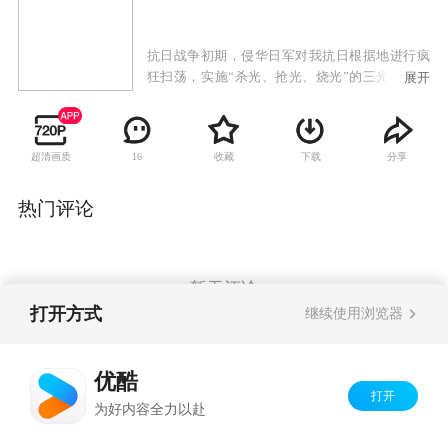
抗日战争初期，侵华日军对我抗日根据地进行疯
狂扫荡，实施“杀光、抢光、烧光”的三光政策。
展开
康家庄年轻村民康宝以在反扫荡中壮烈牺牲的哥
哥为榜样，立志成为民兵英雄。在区委书记秦钟
的教导下以独特的草根式的斗争方式，一次次与
超清画质
收藏
下载
分享
16
日军军官本田进行着殊死的较量。在经历了日军
屠村，失去亲人和队友的惨痛考验之后，康宝出
色的完成了上级交给的战斗任务，成功营救了失
热门评论
事的国军飞行员，赢得了众人由衷的敬佩和尊
重。成功组建起了康家庄民兵队，并得到了进步
青年杨晓棠的真挚爱情。
暂无评论
打开方式
继续使用浏览器
Copyright©
2026
优酷 youku.com
版权所有
优酷
京ICP备06050721号-1
打开
为好内容全力以赴