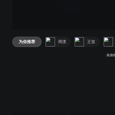
为你推荐
周璞
王笛
高清