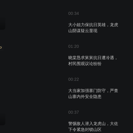
00:34
大小姐力保抗日英雄，龙虎
山阴谋疑云显现
01:20
P
晓棠恳求舅舅抗日遭冷遇，
村民围观议论纷纷
00:22
大当家加强寨门防守，严查
山寨内外安全隐患
00:37
警惕敌人潜入龙虎山，大佐
下令紧急封锁山区