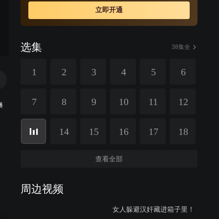
立即开通
选集
38集全
1
2
3
4
5
6
7
8
9
10
11
12
播
14
15
16
17
18
查看全部
周边视频
女人躲避汉奸藏进箱子里！