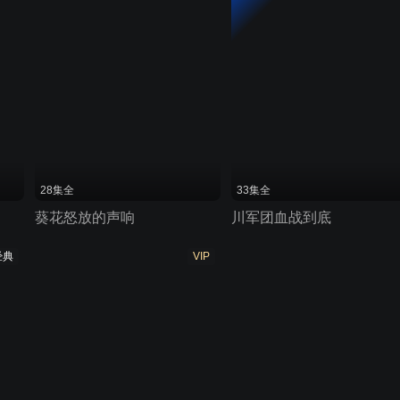
28集全
33集全
葵花怒放的声响
川军团血战到底
经典
VIP