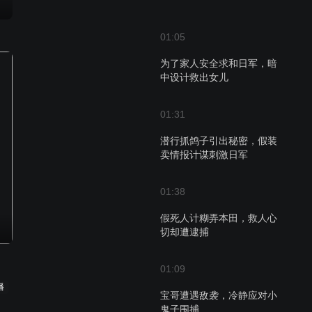
01:05
为了家人安全求和日军，暗
中设计救出女儿
01:31
潜行抓鸽子引出秘密，假装
卖情报计谋刺激日军
01:38
假死人计糊弄本田，救人心
切却遭逮捕
01:09
播
宝哥遭遇敌袭，冷静应对小
鬼子围捕