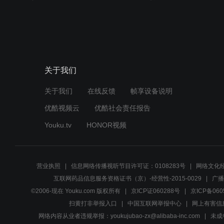
关于我们
关于我们
在线反馈
帧享设备说明
优酷视频云
优酷社会责任报告
Youku.tv
HONOR视频
营业执照
信息网络传播视听节目许可证：0108283号
网络文化经
互联网药品信息服务资格证书（京）-经营性-2015-0029
广播
©2006-现在 Youku.com 版权所有
京ICP证060288号
京ICP备060
扫黄打非举报入口
中国互联网举报中心
网上有害信
网络内容从业者违规举报：youkujubao-zx@alibaba-inc.com
未成年