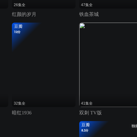
26集全
47集全
红颜的岁月
铁血茶城
豆瓣
7.0分
32集全
41集全
暗红1936
双刺 TV版
豆瓣
独
8.3分