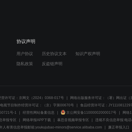
协议声明
用户协议
历史协议文本
知识产权声明
隐私政策
反盗链声明
营许可证：京网文（2024）0368-017号
网络出版服务许可证：（署）网出证（京
电视节目制作经营许可证：（京）字第00670号
食品经营许可证：JY1110812297
50721号-1
经营性网站备案信息
京公网安备11000002000017号
网络1
息举报专区
网络举报APP下载
暴恐音视频举报专区
违规不良信息举报:电话40081
人有害信息举报邮箱:youkujubao-minors@service.alibaba.com
廉正举报入口