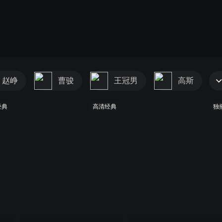
赵峥
曹骏
王冠男
高斯
经典
高清经典
独