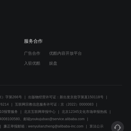
00:31
宝哥组团行动解救被囚禁江
姓人士，龙虎山气氛诡异
服务合作
00:26
广告合作
优酷内容开放平台
二当家誓为死去兄弟复仇，
麻子赵六凶手涉嫌泄密
入驻优酷
娱盘
00:42
国军小队成功逃脱追捕，特
工独自行动揭秘新机场秘密
）字第266号
出版物经营许可证：新出发京批字第直150118号
6214
互联网宗教信息服务许可证：京（2022）0000083
00:41
10报警服务
北京互联网举报中心
北京12345文化市场举报热线
00580、邮箱youkujubao@service.alibaba.com
日本司令官与新机场工程师
刘继业的首次见面会
廉正举报邮箱：wenyulianzheng@alibaba-inc.com
算法公示