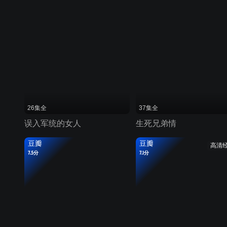
26集全
37集全
误入军统的女人
生死兄弟情
豆瓣
豆瓣
高清
7.5分
7.1分