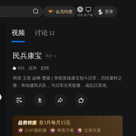
会员特惠
登录
历史
客户端
视频
讨论
12
民兵康宝
简介
691
战争
剧情
周璞 王笛 赵峥 曹骏 | 草根英雄康宝智斗日军，历经屠村之
痛，终组建民兵队，与日军生死较量，成抗日英雄。
首3月每月15元