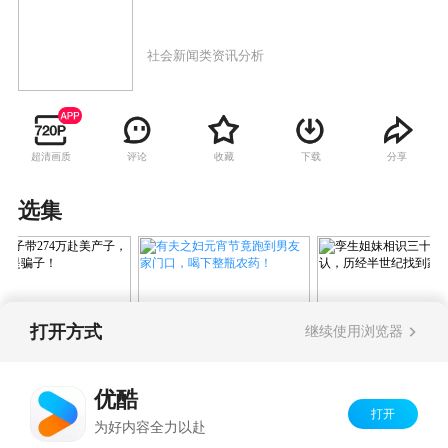
社会新闻类资讯分析
超清画质
评论
收藏
下载
分享
选集
打开方式
继续使用浏览器
有夫之妇元宵节竟跑到男友
妻子带274万赴美
孪生姐妹相识三
家门口，喝下整瓶农药！
，富豪：就是骗
终相认，历经半
优酷
到家人！
打开
Copyright©
2026
优酷 youku.com
版权所有
为好内容全力以赴
京ICP备06050721号-1