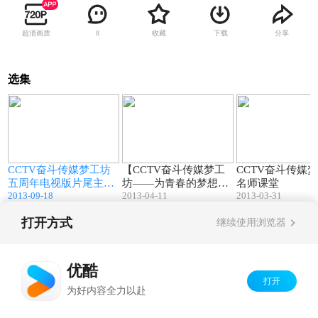
超清画质
收藏
下载
分享
8
选集
4
01:26
00:20
CCTV奋斗传媒梦工坊
【CCTV奋斗传媒梦工
CCTV奋斗传媒
五周年电视版片尾主题
坊——为青春的梦想代
名师课堂
2013-09-18
2013-04-11
2013-03-31
歌《致青春》
言】
打开方式
继续使用浏览器
Copyright©
2026
优酷 youku.com
版权所有
京ICP备06050721号-1
优酷
打开
为好内容全力以赴