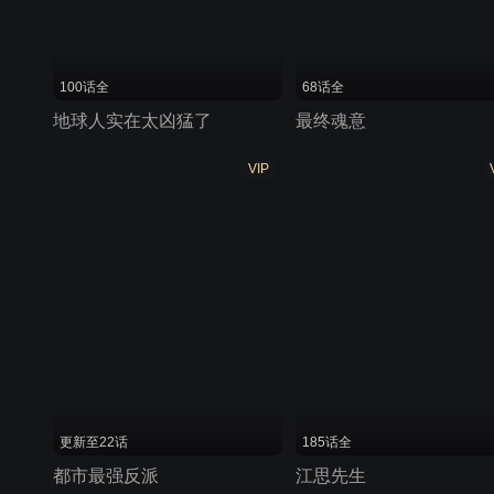
100话全
68话全
地球人实在太凶猛了
最终魂意
VIP
更新至22话
185话全
都市最强反派
江思先生