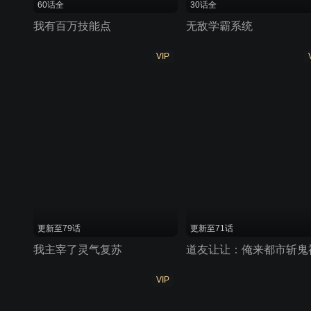
60话全
30话全
我有百万技能点
无敌学霸系统
VIP
更新至79话
更新至71话
我主宰了灵气复苏
道友让让：俺来都市斩鬼
VIP