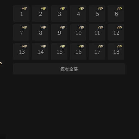
VIP
VIP
VIP
VIP
VIP
VIP
1
2
3
4
5
6
VIP
VIP
VIP
VIP
VIP
VIP
7
8
9
10
11
12
VIP
VIP
VIP
VIP
VIP
VIP
13
14
15
16
17
18
P
查看全部