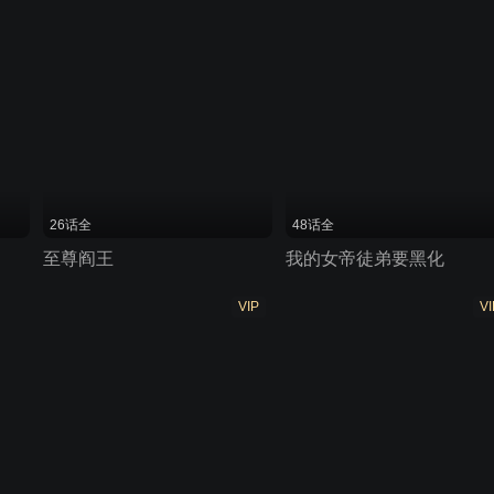
26话全
48话全
至尊阎王
我的女帝徒弟要黑化
VIP
VI