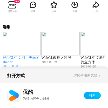
超清画质
评论
收藏
下载
分享
选集
2
01:14
01:08
WebGL中文网：美丽的
WebGL教程之冲浪
WebGL中文教
shader
2013-09-29
的立方体
2013-10-08
2013-09-28
打开方式
继续使用浏览器
Copyright©
2026
优酷 youku.com
版权所有
京ICP备06050721号-1
优酷
打开
为好内容全力以赴