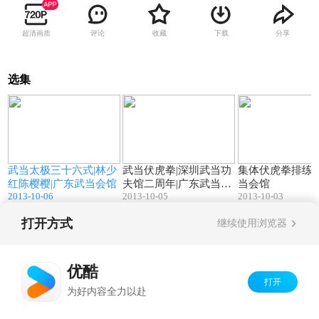
超清画质
评论
收藏
下载
分享
选集
0
04:53
01:08
武当太极三十六式|林少
武当伏虎拳|深圳武当功
集体伏虎拳排练|
红陈樱樱|广东武当会馆
夫馆二周年|广东武当会
当会馆
2013-10-06
2013-10-05
2013-10-03
馆
打开方式
继续使用浏览器
Copyright©
2026
优酷 youku.com
版权所有
京ICP备06050721号-1
优酷
打开
为好内容全力以赴