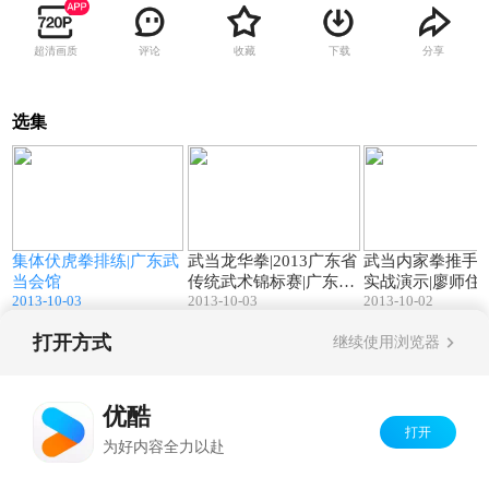
超清画质
评论
收藏
下载
分享
选集
8
01:19
01:07
功
集体伏虎拳排练|广东武
武当龙华拳|2013广东省
武当内家拳推手
会
当会馆
传统武术锦标赛|广东武
实战演示|廖师住
2013-10-03
2013-10-03
2013-10-02
当会馆
东武当会馆
打开方式
继续使用浏览器
Copyright©
2026
优酷 youku.com
版权所有
京ICP备06050721号-1
优酷
打开
为好内容全力以赴