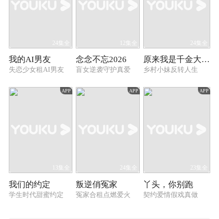
24集全
12集全
24集全
我的AI男友
念念不忘2026
原来我是千金大小姐
失恋少女租AI男友
盲女逆袭守护真爱
乡村小妹反转人生
APP
APP
APP
13集全
24集全
23集全
我们的约定
叛逆俏冤家
丫头，你别跑
学生时代甜蜜约定
冤家合租点燃爱火
契约爱情假戏真做