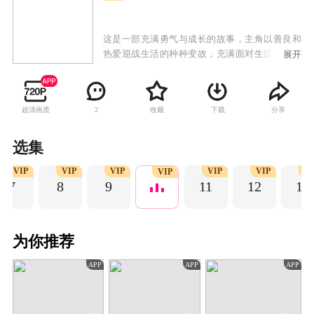
这是一部充满勇气与成长的故事，主角以善良和
热爱迎战生活的种种变故，充满面对生活，迎接
展开
扑面而来的挑战，以主角牵动人心的身世背景，
拉开故事构架，在还原真相的过程中，主角始终
保持内心的善良，以不变的初心迎来成长的蜕
超清画质
收藏
下载
分享
2
变，弘扬新时代女性的坚韧风采。“合约爸妈”在
剧中存在两层含义，其一为主角孟飞扬自幼长大
的福利院，在“院长妈妈”年事渐高，力不从心之
选集
际，孟飞扬坚决地承担起守护福利院的重任，以
VIP
VIP
VIP
VIP
VIP
V
自身幼年在这个特殊“家庭”得到的关爱，身体力
VIP
7
8
9
11
12
13
行地反哺于社会，以建造福利院大楼为目标，踏
上主角的励志之路。其二为孟飞扬在得知小男
孩“浩天”，自幼丧母，患有严重心理疾病，眼看
幼小生命危在旦夕，主角再次化身“妈妈”的身
为你推荐
份，治愈一个幼小的心灵。主角在行动与冒险之
路上，找到了生活的真谛，迎来了人生的蜕变。
APP
APP
APP