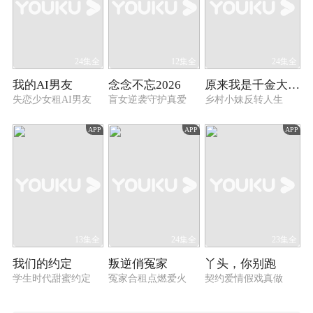
24集全
12集全
24集全
我的AI男友
念念不忘2026
原来我是千金大小姐
失恋少女租AI男友
盲女逆袭守护真爱
乡村小妹反转人生
APP
APP
APP
13集全
24集全
23集全
我们的约定
叛逆俏冤家
丫头，你别跑
学生时代甜蜜约定
冤家合租点燃爱火
契约爱情假戏真做