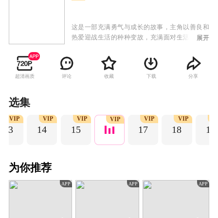
这是一部充满勇气与成长的故事，主角以善良和
热爱迎战生活的种种变故，充满面对生活，迎接
展开
扑面而来的挑战，以主角牵动人心的身世背景，
拉开故事构架，在还原真相的过程中，主角始终
保持内心的善良，以不变的初心迎来成长的蜕
超清画质
评论
收藏
下载
分享
变，弘扬新时代女性的坚韧风采。“合约爸妈”在
剧中存在两层含义，其一为主角孟飞扬自幼长大
的福利院，在“院长妈妈”年事渐高，力不从心之
选集
际，孟飞扬坚决地承担起守护福利院的重任，以
VIP
VIP
VIP
VIP
VIP
V
自身幼年在这个特殊“家庭”得到的关爱，身体力
VIP
13
14
15
17
18
19
行地反哺于社会，以建造福利院大楼为目标，踏
上主角的励志之路。其二为孟飞扬在得知小男
孩“浩天”，自幼丧母，患有严重心理疾病，眼看
幼小生命危在旦夕，主角再次化身“妈妈”的身
为你推荐
份，治愈一个幼小的心灵。主角在行动与冒险之
路上，找到了生活的真谛，迎来了人生的蜕变。
APP
APP
APP