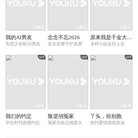
24集全
12集全
24集全
我的AI男友
念念不忘2026
原来我是千金大小姐
失恋少女租AI男友
盲女逆袭守护真爱
乡村小妹反转人生
APP
APP
APP
13集全
24集全
23集全
我们的约定
叛逆俏冤家
丫头，你别跑
学生时代甜蜜约定
冤家合租点燃爱火
契约爱情假戏真做