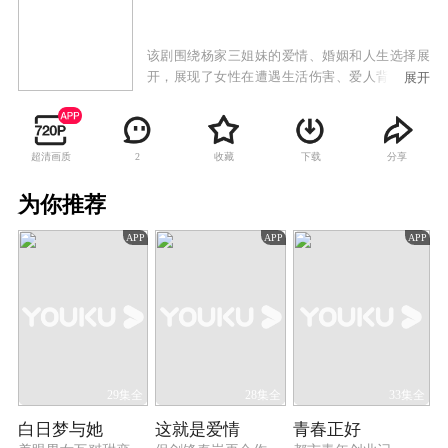
该剧围绕杨家三姐妹的爱情、婚姻和人生选择展
开，展现了女性在遭遇生活伤害、爱人背叛等挫
展开
折时，从最初的茫然软弱，到最后变得坚强，走
出自我人生的过程。
超清画质
收藏
下载
分享
2
为你推荐
APP
APP
APP
29集全
28集全
33集全
白日梦与她
这就是爱情
青春正好