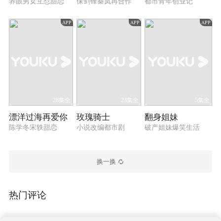
养眼男女互怼甜恋
保剑锋秦岚再合作
都市青年创业记
APP
APP
APP
28集全
23集全
5集全
漂洋过海再爱你
玫瑰骑士
翻身姐妹
陈学冬宋轶甜恋
小说改编都市剧
破产姐妹爆笑生活
换一换
热门评论