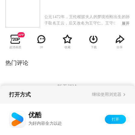
公元1472年，王伦根据夫人的梦境给刚出生的孙
子取名王云，后又改名为王守仁。王守仁出生在
展开
一个名宦之家，他少年志高，入仕后明辨善断，
为民申冤。王守仁因上疏营救言官而得罪阉党，
被廷杖后被贬往贵州龙场驿，在那里王守仁发现
超清画质
收藏
下载
分享
20
了一个山洞，起名为阳明洞。由于王守仁早年就
诗名在外，远近诸生纷纷前来就学，一块蛮荒不
毛之地，就这样成了其乐融融的传道讲学之所。
热门评论
王守仁数年面壁一朝顿悟，悟出了“圣人之道，吾
性自足”，“知行合一”，即是他苦苦思索后的悟道
所得。复官后，他整饬吏治，抑强止盗，减轻民
负，又率军平定宁王叛乱，维护社会安宁。因皇
暂无评论
帝昏庸，政治腐败，小人猖狂，他极度失望，心
打开方式
继续使用浏览器
力交瘁，但其学说却广泛流布，影响后世。
Copyright©
2026
优酷 youku.com
版权所有
优酷
京ICP备06050721号-1
打开
为好内容全力以赴