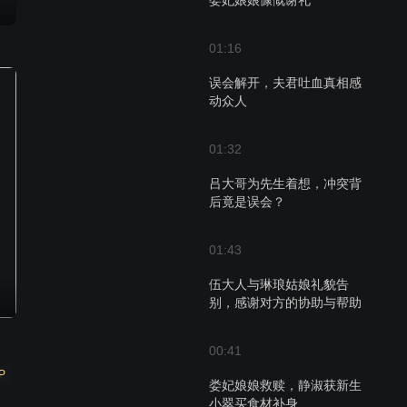
娄妃娘娘慷慨谢礼
01:16
误会解开，夫君吐血真相感
动众人
01:32
吕大哥为先生着想，冲突背
后竟是误会？
01:43
伍大人与琳琅姑娘礼貌告
别，感谢对方的协助与帮助
00:41
P
娄妃娘娘救赎，静淑获新生
小翠买食材补身