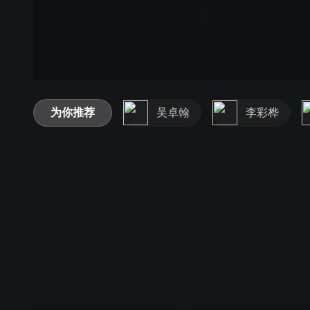
为你推荐
吴卓翰
李彩桦