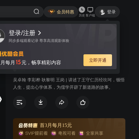
会员特惠
登录
历史
客户端
登录/注册
视频
讨论
9
同步多端观看记录 尊享高清观影体验
天下正道
简介
立即开通
15
月每月
元，畅享精彩内容
599
历史
古装
传记
吴卓翰 李彩桦 耿黎明 王岗 | 讲述了王守仁历经坎坷，顿悟
人生，提出心学体系，为儒学开辟了新道路的故事。
首3月每月15元