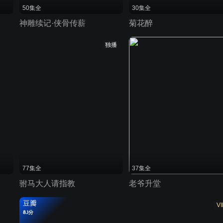
50集全
30集全
神雕续记·侠骨传薪
菊花醉
独播
77集全
37集全
驸马大人请指教
老爷升堂
豆瓣
VI
8.1分