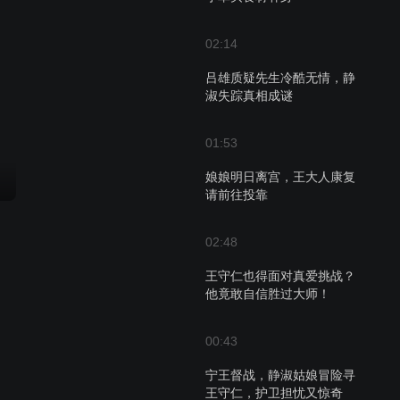
02:14
吕雄质疑先生冷酷无情，静
淑失踪真相成谜
01:53
娘娘明日离宫，王大人康复
请前往投靠
02:48
王守仁也得面对真爱挑战？
他竟敢自信胜过大师！
00:43
宁王督战，静淑姑娘冒险寻
王守仁，护卫担忧又惊奇