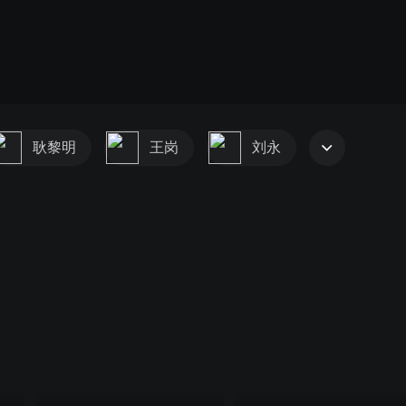
耿黎明
王岗
刘永