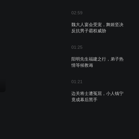
02:59
魏大人宴会受宠，舞姬坚决
反抗男子霸权威胁
01:25
阳明先生福建之行，弟子热
情等候教诲
01:21
边关将士遭冤屈，小人钱宁
竟成幕后黑手
00:58
辛力决心留下监视，与漂亮
姐姐共商混入宁王府之计