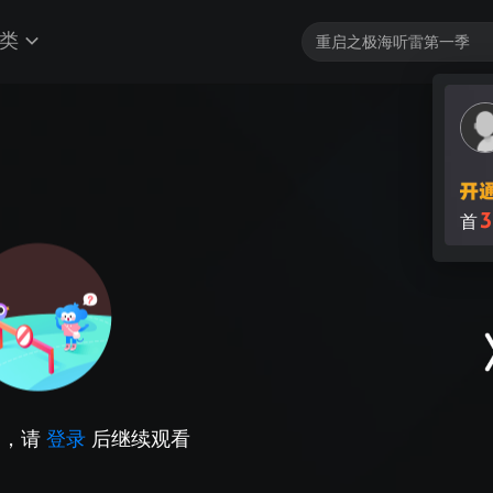
类
3
首
因，请
登录
后继续观看