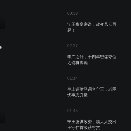
00:39
宁王夜宴密谋，政变风云再
起！
02:27
播
李广之计，十四年密谋夺位
之谜将揭晓
01:14
皇上遣驸马调查宁王，老臣
忧事态升级
01:45
宁王密谋政变，魏大人交出
王守仁首级获封赏