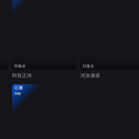
30集全
32集全
阿有正传
河洛康家
豆瓣
7.5分