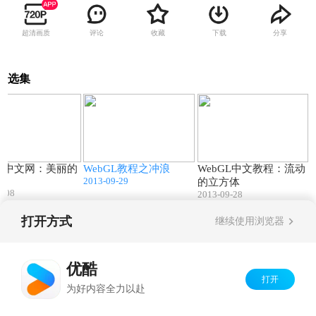
超清画质
评论
收藏
下载
分享
选集
01:14
01:08
01:23
GL中文网：美丽的
WebGL教程之冲浪
WebGL中文教程：流动
2013-09-29
的立方体
0-08
2013-09-28
打开方式
继续使用浏览器
Copyright©
2026
优酷 youku.com
版权所有
京ICP备06050721号-1
优酷
打开
为好内容全力以赴