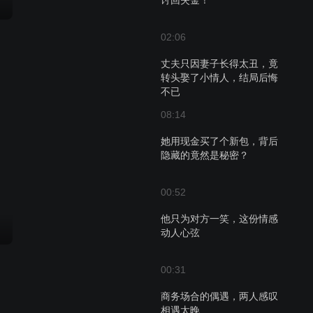
讨回失金！
02:06
丈夫只因妻子长得太丑，竟
转头娶了小情人，结局后悔
不已
08:14
她用现金买了个新包，背后
隐藏的竟然是秘密？
00:52
他只为对方一笑，这份情感
动人心弦
00:31
商务场合的偶遇，两人感叹
相遇太晚