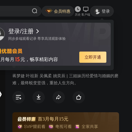
会员特惠
登录
历史
客户端
登录/注册
视频
讨论
2
同步多端观看记录 尊享高清观影体验
说好的幸福
简介
立即开通
15
月每月
元，畅享精彩内容
432
都市生活
蒋梦婕 叶祖新 吴佩柔 姚奕辰 | 三姐妹历经爱情与婚姻的磨
难，最终蜕变坚强，重拾人生方向。
首3月每月15元