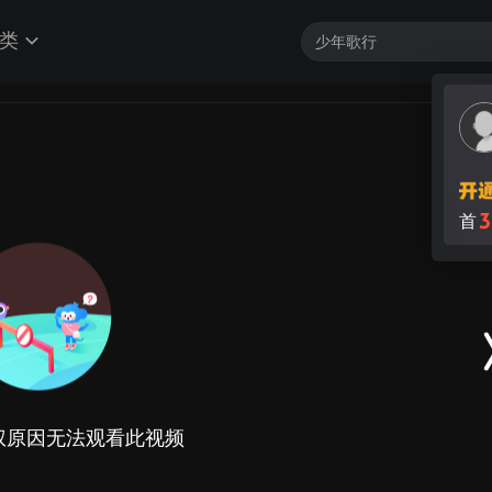
类
3
首
权原因无法观看此视频