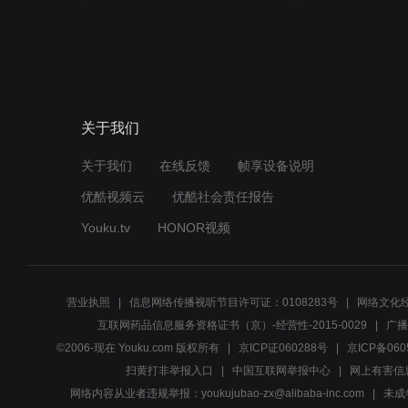
关于我们
关于我们
在线反馈
帧享设备说明
优酷视频云
优酷社会责任报告
Youku.tv
HONOR视频
营业执照
信息网络传播视听节目许可证：0108283号
网络文化经
互联网药品信息服务资格证书（京）-经营性-2015-0029
广播
©2006-现在 Youku.com 版权所有
京ICP证060288号
京ICP备060
扫黄打非举报入口
中国互联网举报中心
网上有害信
网络内容从业者违规举报：youkujubao-zx@alibaba-inc.com
未成年