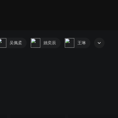
吴佩柔
姚奕辰
王琳