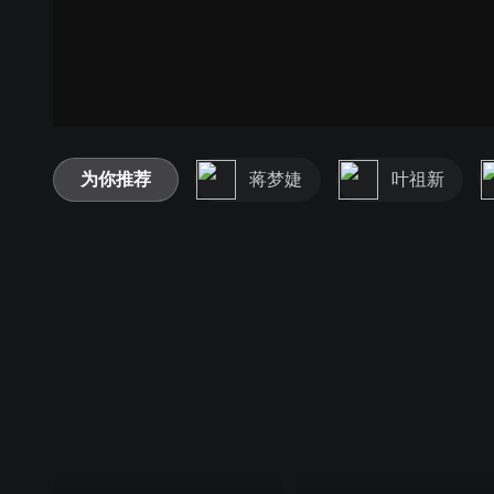
为你推荐
蒋梦婕
叶祖新