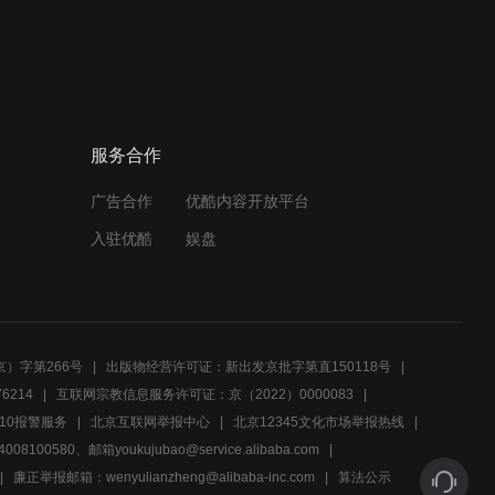
00:33
富豪千金嘉琳加盟，团队命
运之选惊喜连连！
服务合作
01:44
广告合作
优酷内容开放平台
女儿回家，父亲细心呵护，
家庭温情时刻
入驻优酷
娱盘
00:32
婚礼惊变！新娘姐姐怒斥逃
婚，家族决裂引热议
）字第266号
出版物经营许可证：新出发京批字第直150118号
6214
互联网宗教信息服务许可证：京（2022）0000083
01:45
10报警服务
北京互联网举报中心
北京12345文化市场举报热线
00580、邮箱youkujubao@service.alibaba.com
欣然重遇老友大志，惊喜连
连共探时尚新境地
廉正举报邮箱：wenyulianzheng@alibaba-inc.com
算法公示