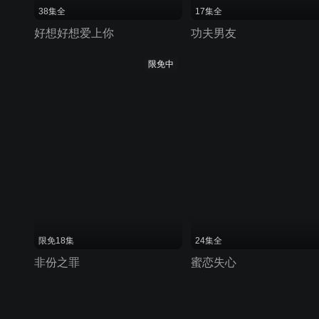
38集全
17集全
好想好想爱上你
功夫男友
限免中
限免18集
24集全
非份之罪
蜜恋失心