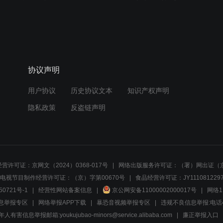
协议声明
用户协议
历史协议文本
知识产权声明
隐私政策
反盗链声明
营许可证：京网文（2024）0368-017号
网络出版服务许可证：（署）网出证（京
电视节目制作经营许可证：（京）字第00670号
食品经营许可证：JY1110812297
50721号-1
经营性网站备案信息
京公网安备11000002000017号
网络1
息举报专区
网络举报APP下载
暴恐音视频举报专区
违规不良信息举报:电话40081
人有害信息举报邮箱:youkujubao-minors@service.alibaba.com
廉正举报入口