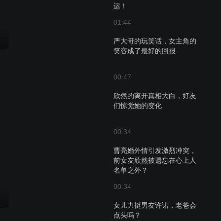
运！
01:44
严大哥的玩笑话，女主角的
笑容成了最好的回报
00:47
欣然的离开真相大白，好友
们惊觉她的变化
00:34
曹亮婚外情引发激烈冲突，
前女友欣然被遗忘在心上人
名单之外？
00:34
女儿力挺男友许诺，老爸会
点头吗？