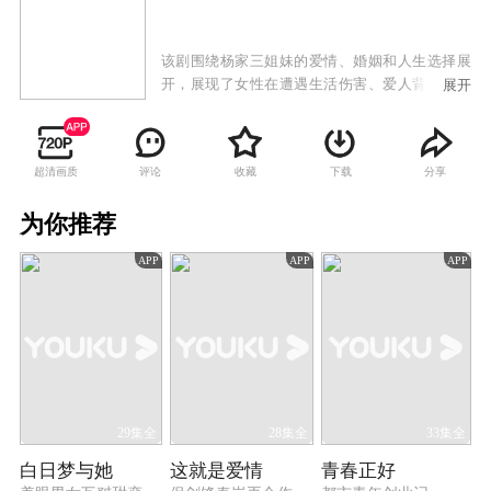
该剧围绕杨家三姐妹的爱情、婚姻和人生选择展
开，展现了女性在遭遇生活伤害、爱人背叛等挫
展开
折时，从最初的茫然软弱，到最后变得坚强，走
出自我人生的过程。
超清画质
评论
收藏
下载
分享
为你推荐
APP
APP
APP
29集全
28集全
33集全
白日梦与她
这就是爱情
青春正好