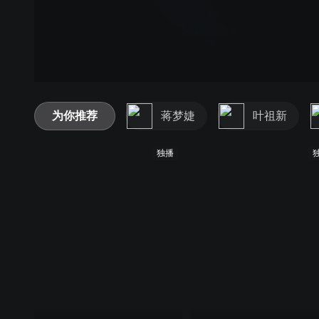
为你推荐
蒋梦婕
叶祖新
独播