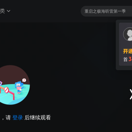
类
3
首
因，请
登录
后继续观看