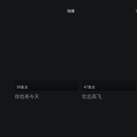
独播
36集全
47集全
你也有今天
壮志高飞