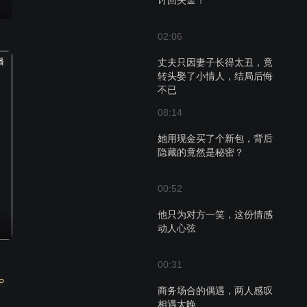
讨回失金！
02:06
播
丈夫只因妻子长得太丑，竟
转头娶了小情人，结局后悔
不已
08:14
她用现金买了个新包，背后
隐藏的竟然是秘密？
00:52
他只为对方一笑，这份情感
动人心弦
00:31
P
商务场合的偶遇，两人感叹
相遇太晚