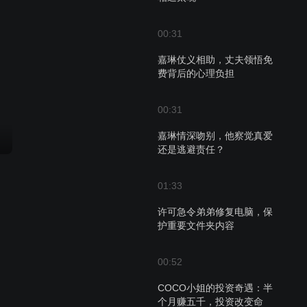
00:31
嘉琳仗义相助，丈夫领悟免
费背后的心理负担
00:31
嘉琳情深吻别，他察觉真爱
还是逃避责任？
01:33
许可急令弟弟修复电脑，保
护重要文件夹内容
00:52
COCO小姐的投资奇遇：半
个月赚五千，投资改变命