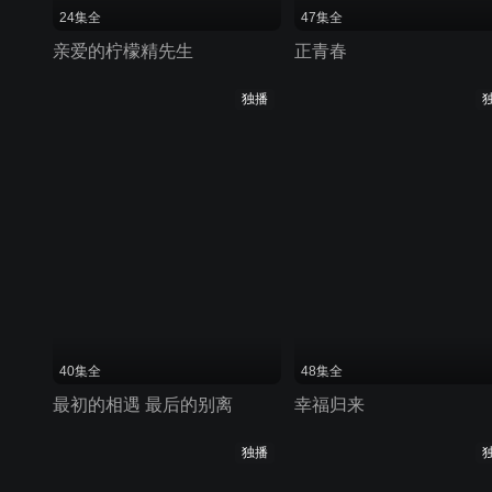
24集全
47集全
亲爱的柠檬精先生
正青春
独播
40集全
48集全
最初的相遇 最后的别离
幸福归来
独播