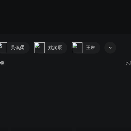
吴佩柔
姚奕辰
王琳
独播
独