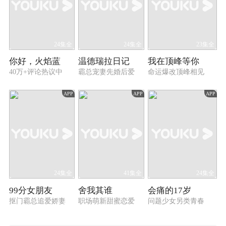
24集全
24集全
23集全
你好，火焰蓝
温德瑞拉日记
我在顶峰等你
40万+评论热议中
霸总宠妻先婚后爱
命运爆改顶峰相见
APP
APP
APP
24集全
41集全
24集全
99分女朋友
舍我其谁
会痛的17岁
抠门霸总追爱娇妻
职场萌新甜蜜恋爱
问题少女另类青春