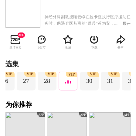
神经外科副教授顾云峥在拉卡亚执行医疗援助任
务时，偶遇弃医从商的“逃兵”苏为安，二人从欢
展开
喜冤家到互生情愫，他逐渐发现她所有的反常行
为源于她携带亨廷顿舞蹈症致病基因。爱人让他
对全国三万名亨廷顿患者及家属无药可治的悲伤
超清画质
收藏
下载
分享
10177
绝望感同身受，顾云峥决定放弃大好前程，毕生
投入到治愈这种罕见病的研究中去，与爱人并肩
在黑暗中凿出一道光。
选集
VIP
VIP
VIP
VIP
VIP
V
VIP
26
27
28
30
31
32
为你推荐
APP
APP
APP