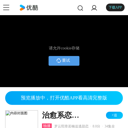
下载APP
请允许cookie存储
重试
预览播放中，打开优酷APP看高清完整版
治愈系恋人 TV版
+追
.
.
独播
罗云熙章若楠追逃甜恋
8.0分
34集全