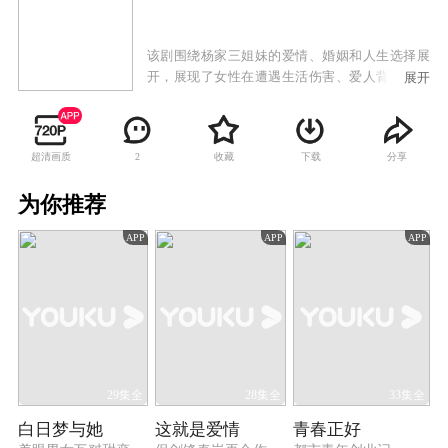
该剧围绕杨家三姐妹的爱情、婚姻和人生选择展
开，展现了女性在遭遇生活伤害、爱人背叛等挫
展开
折时，从最初的茫然软弱，到最后变得坚强，走
出自我人生的过程。
超清画质
收藏
下载
分享
2
为你推荐
APP
APP
APP
29集全
28集全
33集全
白日梦与她
这就是爱情
青春正好