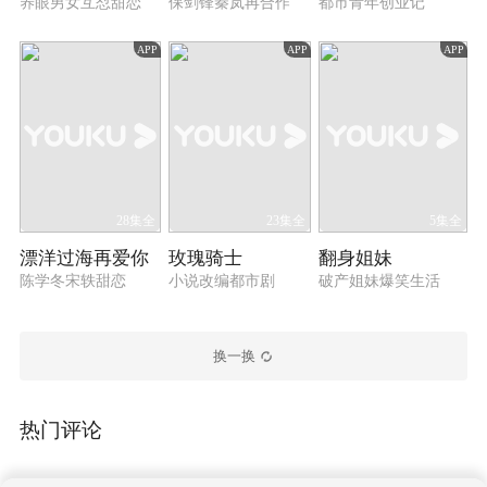
养眼男女互怼甜恋
保剑锋秦岚再合作
都市青年创业记
APP
APP
APP
28集全
23集全
5集全
漂洋过海再爱你
玫瑰骑士
翻身姐妹
陈学冬宋轶甜恋
小说改编都市剧
破产姐妹爆笑生活
换一换
热门评论