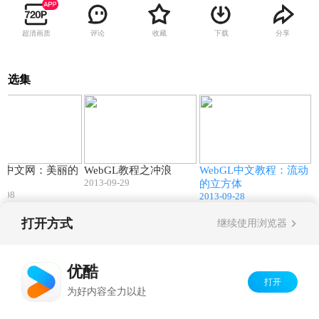
超清画质
评论
收藏
下载
分享
选集
01:14
01:08
01:23
GL中文网：美丽的
WebGL教程之冲浪
WebGL中文教程：流动
2013-09-29
的立方体
0-08
2013-09-28
打开方式
继续使用浏览器
Copyright©
2026
优酷 youku.com
版权所有
京ICP备06050721号-1
优酷
打开
为好内容全力以赴