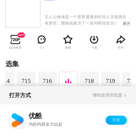
主人公锤锤是一个普普通通的年轻人乐观善良，
有梦想，围绕他展开了一系列啼笑皆非的故事。
展开
以动画为载体，通过轻松幽默的搞笑方式演绎日
常生活中发生的小故事，引发观众共鸣，传递正
能量，深受粉丝的喜爱。
超清画质
收藏
下载
分享
117
选集
714
715
716
718
719
720
打开方式
继续使用浏览器
Copyright©
2026
优酷 youku.com
版权所有
优酷
京ICP备06050721号-1
打开
为好内容全力以赴