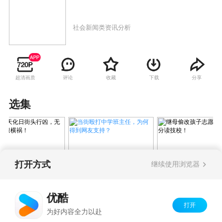
社会新闻类资讯分析
超清画质
评论
收藏
下载
分享
选集
打开方式
继续使用浏览器
当街殴打中学班主任，为何
光天化日街头行
继母偷改孩子志
得到网友支持？
无辜宝妈惨遭横
子660分读技校！
优酷
打开
Copyright©
2026
优酷 youku.com
版权所有
为好内容全力以赴
京ICP备06050721号-1