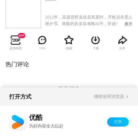
2012年，高级督察袁金昌查案时，开枪误杀爱人
杨夕雪。痛极的袁金昌魂魄出窍，穿越时空来到
展开
宋朝，依附于包青天身上。袁金昌与开封六子结
成好友，利用现代知识屡破奇案。岂料，袁金昌
在宋朝再次遇上杨夕雪，无奈杨夕雪转世后，遗
超清画质
收藏
下载
分享
1316
忘了一切记忆。袁金昌重新经营爱情，二人再次
相恋，可惜惨遭奸人所害，杨夕雪死在袁金昌铡
刀之下。苦痛再次令袁金昌魂魄出窍，这次他去
热门评论
了五、六十年代的香港，附在一名华探长身上，
并且再次遇上杨夕雪 ，一个九龙寨城的大家姐。
两人身份对立，但偏偏又再谱出爱歌，可惜天意
弄人，杨夕雪意再度死在袁金昌手上。最后，袁
暂无评论
金昌与杨夕雪重返现代，他们要战胜宿命，阻止
打开方式
继续使用浏览器
悲惨发生。
Copyright©
2026
优酷 youku.com
版权所有
优酷
京ICP备06050721号-1
打开
为好内容全力以赴