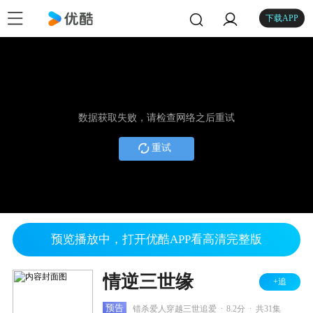
下载APP
数据获取失败，请检查网络之后重试
重试
预览播放中，打开优酷APP看高清完整版
情逆三世缘
+追
.
.
预告
错杀爱人穿越三世追爱
8.2分
共31集