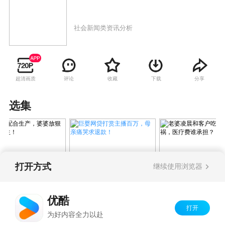
社会新闻类资讯分析
超清画质
评论
收藏
下载
分享
选集
打开方式
继续使用浏览器
巨婴网贷打赏主播百万，母
不配合生产，婆婆
老婆凌晨和客户
亲痛哭求退款！
话惊呆医生！
出车祸，医疗费
优酷
担？
打开
Copyright©
2026
优酷 youku.com
版权所有
为好内容全力以赴
京ICP备06050721号-1