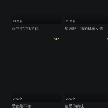
24集全
23集全
命中注定稀罕你
加速吧，我的机车女孩
VIP
24集全
20集全
爱意藏不住
偏爱你的味