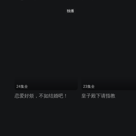
独播
24集全
23集全
恋爱好烦，不如结婚吧！
皇子殿下请指教