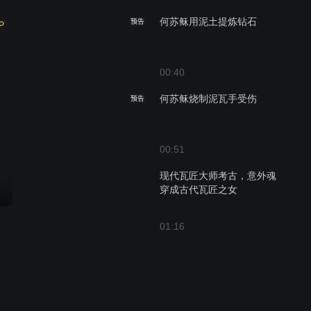
何苏稣用泥土提炼钻石
预告
P
00:40
何苏稣烧制泥瓦手受伤
预告
00:51
现代瓦匠大师考古，意外魂
穿成古代瓦匠之女
01:16
考古现场穿越到泥巴国 温润
公子独宠俏皮妻子
01:16