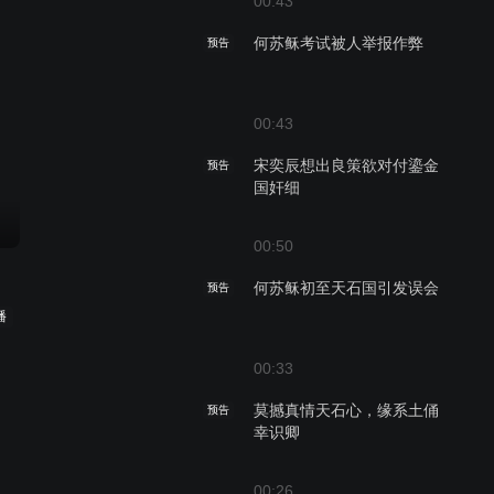
00:43
何苏稣考试被人举报作弊
预告
00:43
宋奕辰想出良策欲对付鎏金
预告
国奸细
00:50
何苏稣初至天石国引发误会
预告
播
00:33
莫撼真情天石心，缘系土俑
预告
幸识卿
00:26