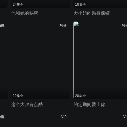
24集全
18集全
他和她的秘密
大小姐的贴身保镖
独播
独播
独
12集全
20集全
这个大叔有点酷
约定期间爱上你
独播
VIP
VI