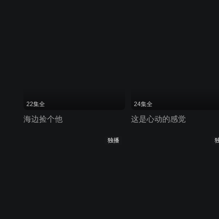
22集全
24集全
海边捡个他
这是心动的感觉
独播