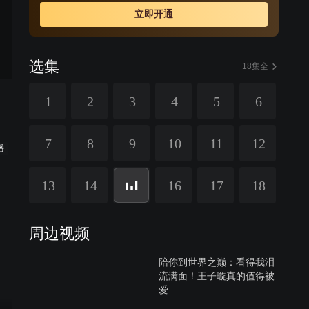
立即开通
选集
18集全
1
2
3
4
5
6
7
8
9
10
11
12
播
13
14
16
17
18
周边视频
陪你到世界之巅：看得我泪
流满面！王子璇真的值得被
爱