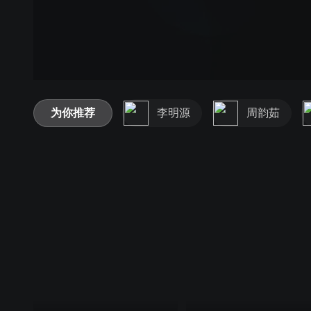
为你推荐
李明源
周韵茹