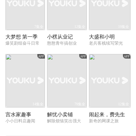
7集全
12集全
19集全
大梦想 第一季
小楞从业记
大盛和小明
爆笑剧组奋斗日常
憨憨青年搞创业
老兵客栈续写荣光
APP
APP
APP
14集全
79集全
12集全
宫水家趣事
解忧小卖铺
闹起来，费先生
小小日料店趣闻
解除烦恼笑出强大
新奇的网课之旅