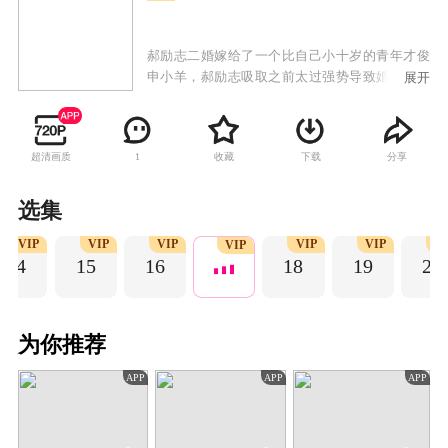
郝励志二婚嫁给了一个比自己小十岁的青年才俊
申小羊，郝励志吸取之前太过强势导致婚姻失败
展开
的教训，一把年纪开始学习各种“撒娇女人最好
命”的恋爱技能。但刻在骨子里的“女强人”本性常
常暴露。申小羊虽然年轻，但肩负起了丈夫的责
超清画质
收藏
下载
分享
1
任，深谙好男不跟女斗的真理，无限包容忍让，
并投其所好。突然有天，申小羊老家的小叔武大
福从天而降，开始寄住在郝励志家中。武大福在
选集
这个家里年纪最小，辈分最大，郝励志活了四十
VIP
VIP
VIP
VIP
VIP
V
年也没想到有一天要伺候一个十七岁的叔叔。郝
VIP
14
15
16
18
19
20
励志的侄女二乔与武大福年龄相仿，性格古怪刁
钻，她才不管什么辈分，在二乔眼里，武大福就
是一个打乱自己生活的小胖子，两人互不服气，
打闹斗嘴时有发生。之后随着郝励志的婆婆闪亮
为你推荐
登场，以及郝励志的“女儿奴爸爸”郝钢的加入，
奇葩的六口之家开启了幸福搞笑的生活。
APP
APP
APP