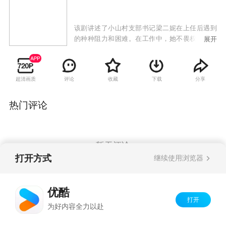
该剧讲述了小山村支部书记梁二妮在上任后遇到
的种种阻力和困难。在工作中，她不畏权势，勇
展开
斗地痞无赖；大公无私，为村民售出滞销苹果；
扎实苦干，搞活乡村旅游产业；团结村委，带领
群众致富。梁二妮大胆披露了一些基层农村干部
超清画质
评论
收藏
下载
分享
存在的吃、拿、卡、要等腐败问题，弘扬真善
美，演绎正义与邪恶的斗争，警示广大基层党员
要严于律己，不可违纪乱作为。
热门评论
暂无评论
打开方式
继续使用浏览器
Copyright©
2026
优酷 youku.com
版权所有
优酷
京ICP备06050721号-1
打开
为好内容全力以赴