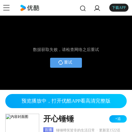
下载APP
数据获取失败，请检查网络之后重试
重试
预览播放中，打开优酷APP看高清完整版
开心锤锤
+追
.
首播
锤锤啼笑皆非的生活日常
更新至1522话