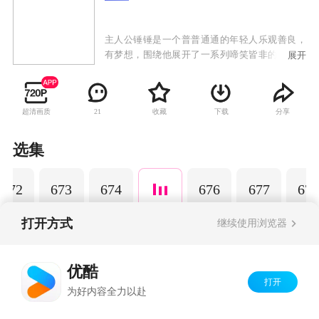
主人公锤锤是一个普普通通的年轻人乐观善良，
有梦想，围绕他展开了一系列啼笑皆非的故事。
展开
以动画为载体，通过轻松幽默的搞笑方式演绎日
常生活中发生的小故事，引发观众共鸣，传递正
能量，深受粉丝的喜爱。
超清画质
收藏
下载
分享
21
选集
672
673
674
676
677
678
打开方式
继续使用浏览器
Copyright©
2026
优酷 youku.com
版权所有
优酷
京ICP备06050721号-1
打开
为好内容全力以赴