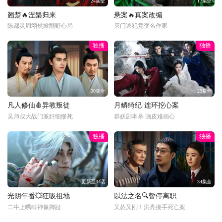
24集全
17集全
翘楚🔥涅槃归来
悬案🔥真案改编
陈都灵周翊然掀翻野心局
灭门逃犯竟变名作家
独播
独播
30集全
29集全
凡人修仙🩸异教叛徒
月鳞绮纪·连环挖心案
吴师叔大战门派奸细惨死
群妖剧本杀 画皮难画心
独播
独播
更新至34话
34集全
光阴年番💥狂吸祖地
以法之名🔍暂停离职
二牛上嘴啃神像脚趾
又怂又刚！洪亮接手死亡案