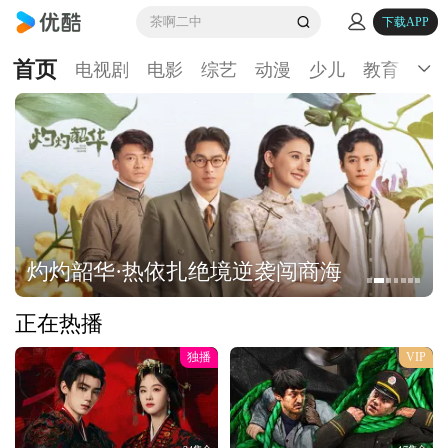
茶啊二中
下载APP
首页
电视剧
电影
综艺
动漫
少儿
教育
生
灼灼韶华·热依扎绝境逆袭闯商海
正在热播
独播
VIP