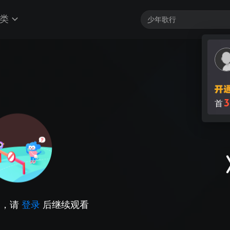
类
3
首
因，请
登录
后继续观看