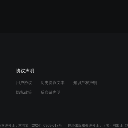
协议声明
用户协议
历史协议文本
知识产权声明
隐私政策
反盗链声明
营许可证：京网文（2024）0368-017号
网络出版服务许可证：（署）网出证（京