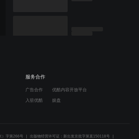
服务合作
广告合作
优酷内容开放平台
入驻优酷
娱盘
）字第266号
出版物经营许可证：新出发京批字第直150118号