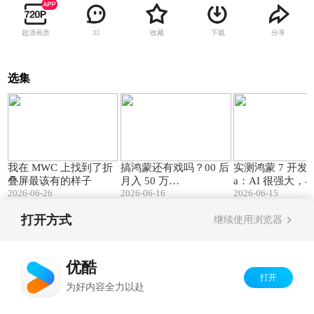
超清画质
收藏
下载
分享
33
选集
04:48
07:55
我在 MWC 上找到了折
搞鸿蒙还有戏吗？00 后
实测鸿蒙 7 开发者 
叠屏最该有的样子
月入 50 万…
a：AI 很强大，
2026-06-26
2026-06-16
2026-06-15
能干
打开方式
继续使用浏览器
Copyright©
2026
优酷 youku.com
版权所有
京ICP备06050721号-1
优酷
打开
为好内容全力以赴