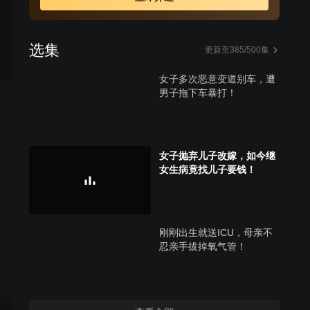
选集
更新至385/500集
女子多次恶意变道别车，遭
男子拖下车暴打！
女子抛弃儿子改嫁，如今继
女生病竟找儿子要钱！
刚刚出生就送ICU，母亲不
忍亲手拔掉氧气管！