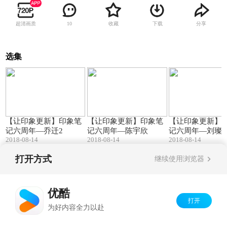
超清画质
收藏
下载
分享
10
选集
08:00
10:19
【让印象更新】印象笔
【让印象更新】印象笔
【让印象更新】
记六周年—乔迁2
记六周年—陈宇欣
记六周年—刘璨
2018-08-14
2018-08-14
2018-08-14
打开方式
继续使用浏览器
Copyright©
2026
优酷 youku.com
版权所有
京ICP备06050721号-1
优酷
打开
为好内容全力以赴