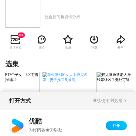
社会新闻类资讯分析
超清画质
评论
收藏
下载
分享
选集
打开方式
继续使用浏览器
老公陪别的女人上班买名
膝下17个子女，
撞人逃逸致老人
牌，妻子挽回反被骂！
0万遗产争夺谁是谁
一地线索让凶手
优酷
逃！
打开
Copyright©
2026
优酷 youku.com
版权所有
为好内容全力以赴
京ICP备06050721号-1