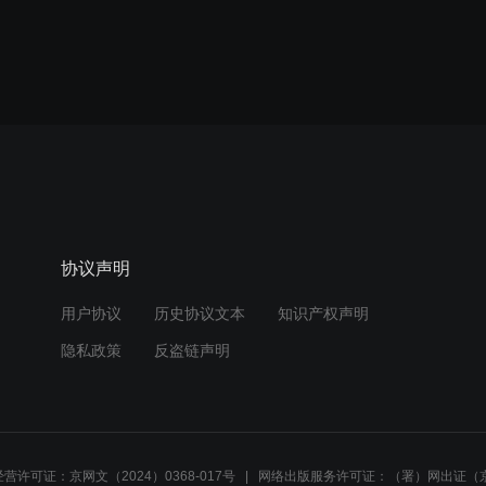
协议声明
用户协议
历史协议文本
知识产权声明
隐私政策
反盗链声明
营许可证：京网文（2024）0368-017号
网络出版服务许可证：（署）网出证（京