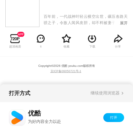
百年前，一代战神叶轻云横空出世，碾压各路天
骄之子，令敌人闻风丧胆，却不料被妻子洛灵，
展开
兄弟狼十三背叛，陨落十魔深渊！百年后，各界
进入黄金时代，妖孽人物疯狂涌现！叶轻云成为
了八荒大陆中小小家族叶家废物弟子！命运逆
超清画质
收藏
下载
分享
6
转，逆天改命！这一世我不但要碾压天才，还要
统一神界，主宰万物！
Copyright©
2026
优酷 youku.com
版权所有
京ICP备06050721号-1
打开方式
继续使用浏览器
优酷
打开
为好内容全力以赴