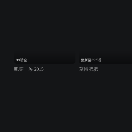
99话全
更新至395话
咆笑一族 2015
草帽肥肥