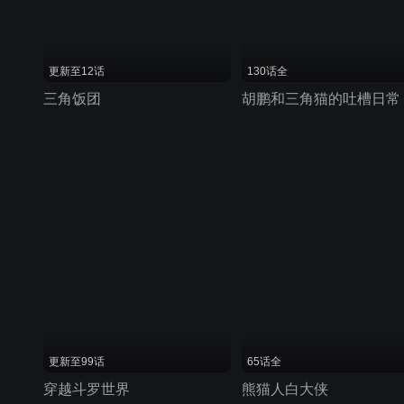
更新至12话
130话全
三角饭团
胡鹏和三角猫的吐槽日常
更新至99话
65话全
穿越斗罗世界
熊猫人白大侠