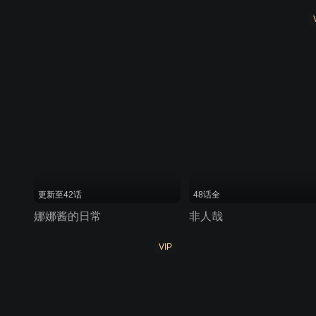
更新至42话
48话全
娜娜酱的日常
非人哉
VIP