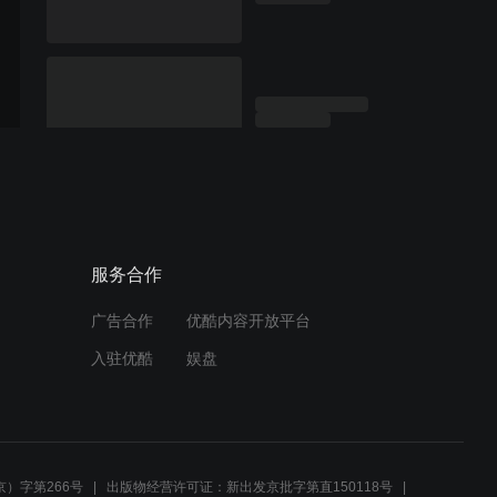
服务合作
广告合作
优酷内容开放平台
入驻优酷
娱盘
）字第266号
出版物经营许可证：新出发京批字第直150118号