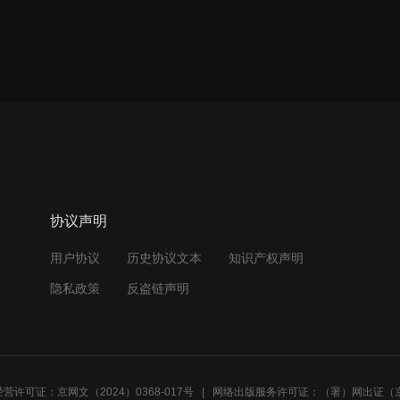
协议声明
用户协议
历史协议文本
知识产权声明
隐私政策
反盗链声明
营许可证：京网文（2024）0368-017号
网络出版服务许可证：（署）网出证（京