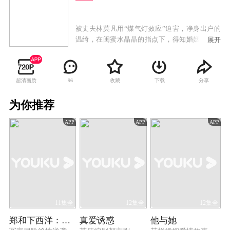
被丈夫林莫凡用“煤气灯效应”迫害，净身出户的
温绮，在闺蜜水晶晶的指点下，得知婚姻中的情
展开
感骗局的真相，意识觉醒决定以其人之道还治其
人之身，携手小三陈珊珊一起复仇“渣男”。
超清画质
收藏
下载
分享
96
为你推荐
APP
APP
APP
11集全
12集全
12集全
郑和下西洋：沧海新途
真爱诱惑
他与她