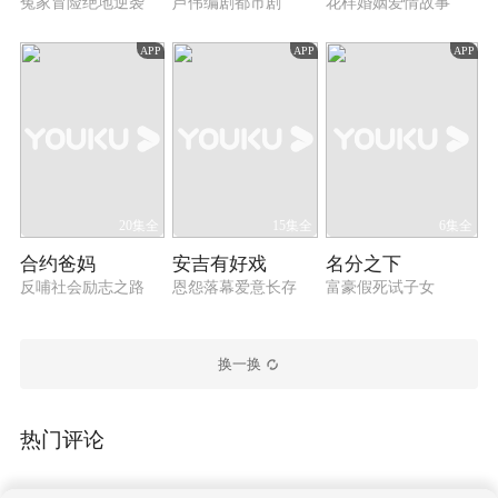
冤家冒险绝地逆袭
芦伟编剧都市剧
花样婚姻爱情故事
APP
APP
APP
20集全
15集全
6集全
合约爸妈
安吉有好戏
名分之下
反哺社会励志之路
恩怨落幕爱意长存
富豪假死试子女
换一换
热门评论