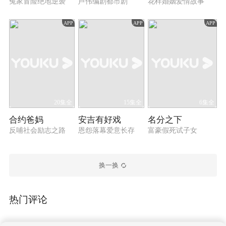
冤家冒险绝地逆袭
芦伟编剧都市剧
花样婚姻爱情故事
APP
APP
APP
20集全
15集全
6集全
合约爸妈
安吉有好戏
名分之下
反哺社会励志之路
恩怨落幕爱意长存
富豪假死试子女
换一换
热门评论