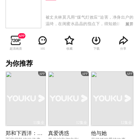
被丈夫林莫凡用“煤气灯效应”迫害，净身出户的
温绮，在闺蜜水晶晶的指点下，得知婚姻中的情
展开
感骗局的真相，意识觉醒决定以其人之道还治其
人之身，携手小三陈珊珊一起复仇“渣男”。
超清画质
收藏
下载
分享
105
为你推荐
APP
APP
APP
11集全
12集全
12集全
郑和下西洋：沧海新途
真爱诱惑
他与她