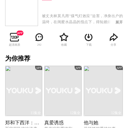
被丈夫林莫凡用“煤气灯效应”迫害，净身出户的
温绮，在闺蜜水晶晶的指点下，得知婚姻中的情
展开
感骗局的真相，意识觉醒决定以其人之道还治其
人之身，携手小三陈珊珊一起复仇“渣男”。
超清画质
收藏
下载
分享
292
为你推荐
APP
APP
APP
11集全
12集全
12集全
郑和下西洋：沧海新途
真爱诱惑
他与她