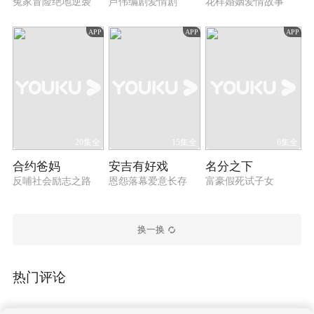
冤家冒险绝地逆袭
芦伟编剧爱情剧
花样婚姻爱情故事
APP
APP
APP
20集全
15集全
6集全
合约爸妈
安吉有好戏
名分之下
反哺社会励志之路
恩怨落幕爱意长存
富豪假死试子女
换一换
热门评论