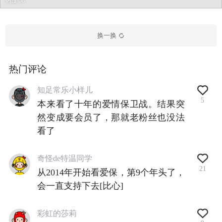
热度 58
换一换
热门评论
知足常乐小样儿
5
本来看了十年的爱情保卫战。结果突
然变成要会员了，那就老粉丝也没法
看了
奇怪de特温同学
21
从2014年开始看爱保，第9个年头了，
会一直支持下去[比心]
彩虹的莎莉