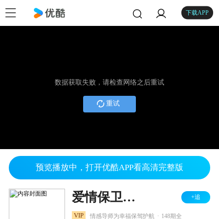
下载APP
数据获取失败，请检查网络之后重试
重试
预览播放中，打开优酷APP看高清完整版
爱情保卫战 2022
+追
.
VIP
情感导师为幸福保驾护航
148期全