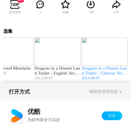
超清画质
收藏
下载
分享
4
选集
03:32
03:38
03:38
owreel Mandarin
Dragons in a Distant Lan
Dragons in a Distant Lan
8-20
d Trailer - English Versio
d Trailer - Chinese Versi
n
2013-08-07
on
2013-08-07
打开方式
继续使用浏览器
Copyright©
2026
优酷 youku.com
版权所有
京ICP备06050721号-1
优酷
打开
为好内容全力以赴